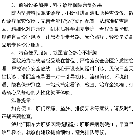
3、前沿设备加持，科学诊疗保障康复效果
院内坚持科技赋能诊疗，不断引进高清肛肠检查设备、微
创诊疗配套仪器，完善全流程诊疗硬件配置。从精准筛查病
因、精细化对症治疗，到术后科学康复养护，全程设备护航，
规避盲目诊疗风险，让患者少走弯路、安心治疗，轻松享受高
品质专科诊疗服务。
4、特色便民服务，就医省心舒心不折腾
医院始终把患者感受放在首位，严格落实全套医疗质控管
理，严控诊疗安全底线。贴心开设夜间延时门诊、无假日全天
候接诊，搭配全程导医一对一引导就诊。流程简化、环境舒
适、隐私保护到位，一站式搞定看诊、检查、治疗全流程，打
造省心又舒心的人性化就医体验。
温馨提示：
如有便血、肛门疼痛、坠胀、排便异常等症状，请及时到
正规医院检查。
泸州江阳东大肛肠医院提醒您：肛肠疾病别硬扛，早查早
治早轻松。就诊前建议提前预约，避免排队等候。